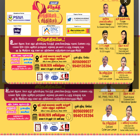
×
Home
வீடியோ ஸ்டோரி
23 கட்சிகள் பங்கேற்பு..! இண்டியா கூட்டணியின் மு...