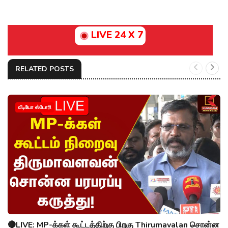
LIVE 24 X 7
RELATED POSTS
வீடியோ ஸ்டோரி
🔴LIVE: MP-க்கள் கூட்டத்திற்கு பிறகு Thirumavalan சொன்ன