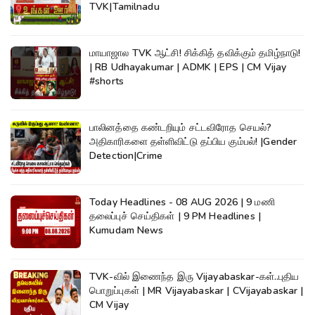
TVK|Tamilnadu
மாயாஜால TVK ஆட்சி! சிக்கித் தவிக்கும் தமிழ்நாடு!
| RB Udhayakumar | ADMK | EPS | CM Vijay
#shorts
பாலினத்தை கண்டறியும் சட்டவிரோத செயல்?
அதிகாரிகளை தள்ளிவிட்டு தப்பிய கும்பல்! |Gender
Detection|Crime
Today Headlines - 08 AUG 2026 | 9 மணி
தலைப்புச் செய்திகள் | 9 PM Headlines |
Kumudam News
TVK-வில் இணைந்த இரு Vijayabaskar-கள்..புதிய
பொறுப்புகள் | MR Vijayabaskar | CVijayabaskar |
CM Vijay