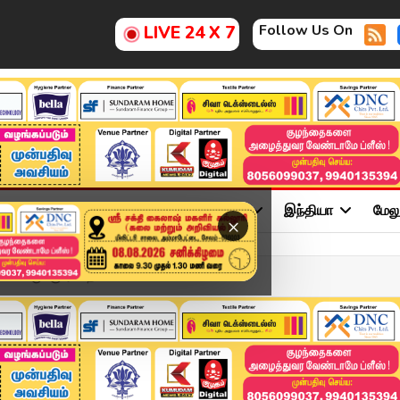
Follow Us On
LIVE 24 X 7
ு
சினிமா
அரசியல்
விளையாட்டு
இந்தியா
மேல
×
ைச்சருக்கு ஏன் தயக்கம்?"...