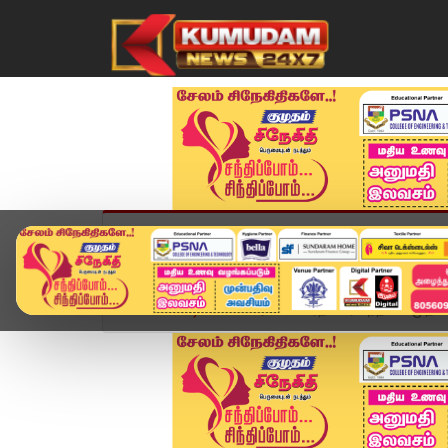
முகப்பு
விளையாட்டு
அண்மை
தமிழ்நாட
Home
வீடியோ ஸ்டோரி
"பிரதமரை சந்திக்க முதலம