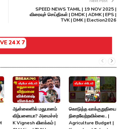
Next Post
SPEED NEWS TAMIL | 19 NOV 2025 |
விரைவுச் செய்திகள் | DMDK | ADMK | EPS |
TVK | DMK | Election2026
IVE 24 X 7
ச
வீடியோ ஸ்டோரி
வீடியோ ஸ்டோரி
வழ
அ
வ
ஆன்லைனில் மதுபானம்
கொடுத்த வாக்குறுதியை
H
விற்பனையா? அமைச்சர்
நிறைவேற்றவில்லை.. |
Q
M
K Vignesh விளக்கம் |
Agriculture Budget |