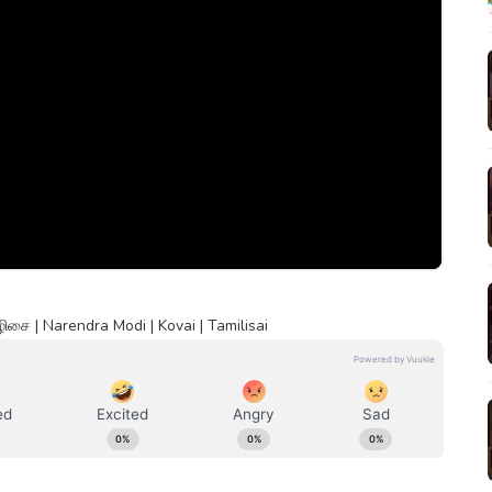
ிசை | Narendra Modi | Kovai | Tamilisai