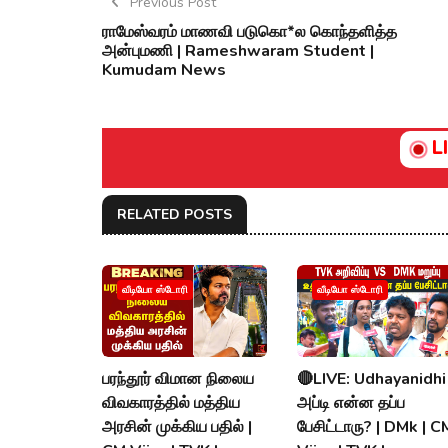
Previous Post
ராமேஸ்வரம் மாணவி படுகொ*ல கொந்தளித்த
அன்புமணி | Rameshwaram Student |
Kumudam News
L
RELATED POSTS
வீடியோ ஸ்டோரி
வீடியோ ஸ்டோரி
பரந்தூர் விமான நிலைய
🔴LIVE: Udhayanidhi
விவகாரத்தில் மத்திய
அப்டி என்ன தப்ப
அரசின் முக்கிய பதில் |
பேசிட்டாரு? | DMk | C