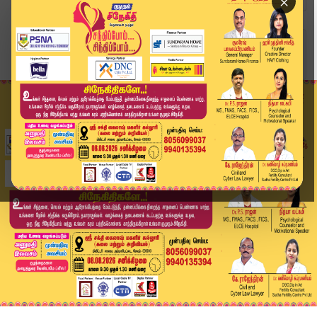
×
Home
வீடியோ ஸ்டோரி
ரோடு ஷோ வழக்கு - நாளை தீர்ப்பு | TVK Vijay | Vi...