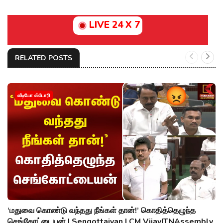
LIVE 24 X 7
RELATED POSTS
வீடியோ ஸ்டோரி
‘மதுவை கொண்டு வந்தது நீங்கள் தான்!’ கொதித்தெழுந்த
செங்கோட்டையன் | Sengottaiyan | CM Vijay|TNAssembly