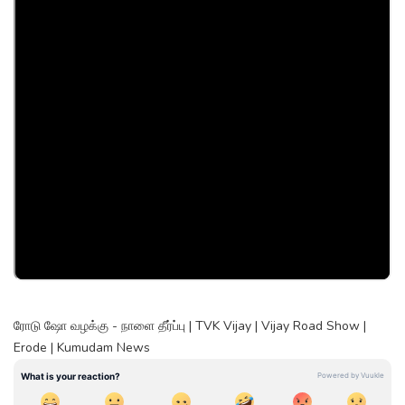
ரோடு ஷோ வழக்கு - நாளை தீர்ப்பு | TVK Vijay | Vijay Road Show |
Erode | Kumudam News