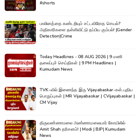
#shorts
பாலினத்தை கண்டறியும் சட்டவிரோத செயல்?
அதிகாரிகளை தள்ளிவிட்டு தப்பிய கும்பல்! |Gender
Detection|Crime
Today Headlines - 08 AUG 2026 | 9 மணி
தலைப்புச் செய்திகள் | 9 PM Headlines |
Kumudam News
TVK-வில் இணைந்த இரு Vijayabaskar-கள்..புதிய
பொறுப்புகள் | MR Vijayabaskar | CVijayabaskar |
CM Vijay
திருவண்ணாமலை அண்ணாமலையார் கோயிலில்
Amit Shah தரிசனம்! | Modi | BJP| Kumudam
News