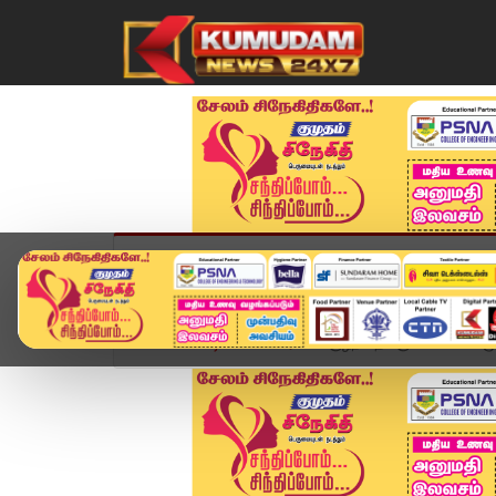
முகப்பு
விளையாட்டு
அண்மை
தமிழ்நாட
Home
வீடியோ ஸ்டோரி
குழந்தைக்கு எமனாகிய மூடி