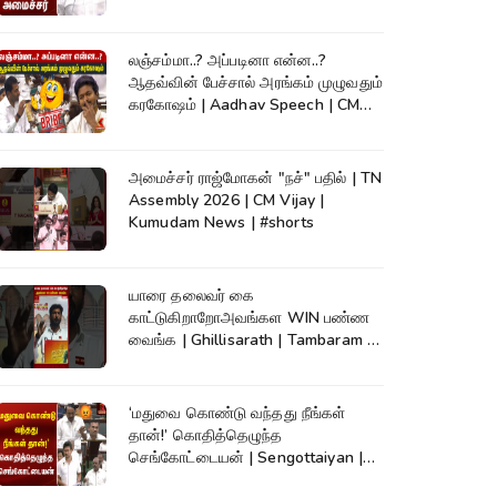
லஞ்சம்மா..? அப்படினா என்ன..?
ஆதவ்வின் பேச்சால் அரங்கம் முழுவதும்
கரகோஷம் | Aadhav Speech | CM
Vijay
அமைச்சர் ராஜ்மோகன் "நச்" பதில் | TN
Assembly 2026 | CM Vijay |
Kumudam News | #shorts
யாரை தலைவர் கை
காட்டுகிறாறோஅவங்கள WIN பண்ண
வைங்க | Ghillisarath | Tambaram |
Kumudam News | #shorts
‘மதுவை கொண்டு வந்தது நீங்கள்
தான்!’ கொதித்தெழுந்த
செங்கோட்டையன் | Sengottaiyan |
CM Vijay|TNAssembly