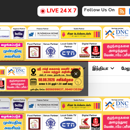
Follow Us On
LIVE 24 X 7
ு
சினிமா
அரசியல்
விளையாட்டு
இந்தியா
மேல
×
 இல்லாத செப்டிக் டேங்க்...