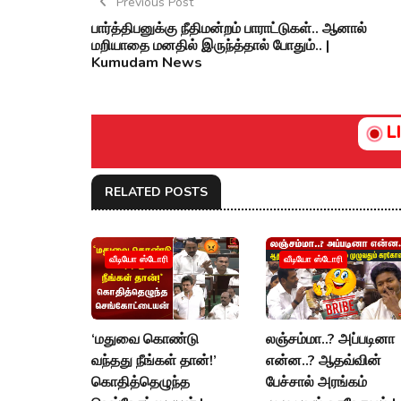
Previous Post
பார்த்திபனுக்கு நீதிமன்றம் பாராட்டுகள்.. ஆனால்
மறியாதை மனதில் இருந்த்தால் போதும்.. |
Kumudam News
L
RELATED POSTS
வீடியோ ஸ்டோரி
வீடியோ ஸ்டோரி
‘மதுவை கொண்டு
லஞ்சம்மா..? அப்படினா
வந்தது நீங்கள் தான்!’
என்ன..? ஆதவ்வின்
கொதித்தெழுந்த
பேச்சால் அரங்கம்