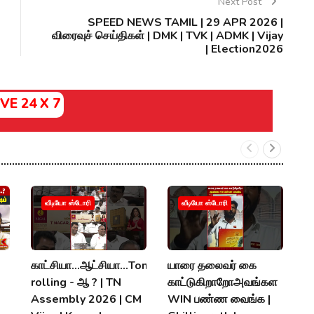
Next Post
SPEED NEWS TAMIL | 29 APR 2026 |
விரைவுச் செய்திகள் | DMK | TVK | ADMK | Vijay
| Election2026
IVE 24 X 7
வீடியோ ஸ்டோரி
வீடியோ ஸ்டோரி
காட்சியா...ஆட்சியா...Tongu
யாரை தலைவர் கை
அ
rolling - ஆ ? | TN
காட்டுகிறாறோஅவங்கள
"ந
Assembly 2026 | CM
WIN பண்ண வைங்க |
A