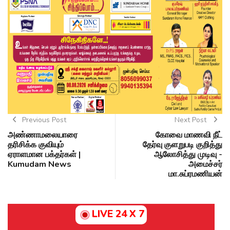
Previous Post
Next Post
அண்ணாமலையாரை
கோவை மாணவி நீட்
தரிசிக்க குவியும்
தேர்வு குளறுபடி குறித்து
ஏராளமான பக்தர்கள் |
ஆலோசித்து முடிவு -
Kumudam News
அமைச்சர்
மா.சுப்ரமணியன்
LIVE 24 X 7