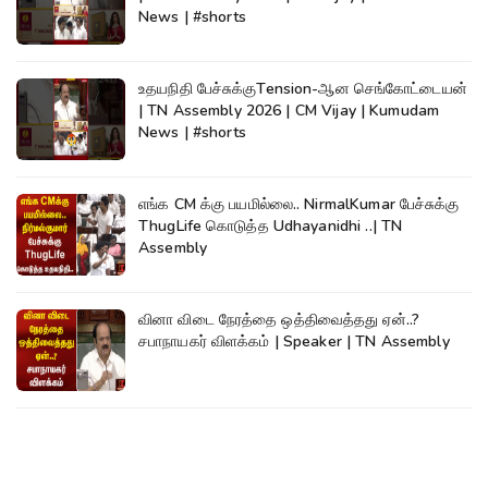
News | #shorts
உதயநிதி பேச்சுக்குTension-ஆன செங்கோட்டையன்
| TN Assembly 2026 | CM Vijay | Kumudam
News | #shorts
எங்க CM க்கு பயமில்லை.. NirmalKumar பேச்சுக்கு
ThugLife கொடுத்த Udhayanidhi ..| TN
Assembly
வினா விடை நேரத்தை ஒத்திவைத்தது ஏன்..?
சபாநாயகர் விளக்கம் | Speaker | TN Assembly