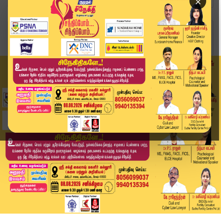
×
Home
வீடியோ ஸ்டோரி
பாமகவிலிருந்து வடிவேல் ராவணன் அதிரடி நீக்கம் | ...