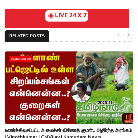
LIVE 24 X 7
RELATED POSTS
வீடியோ ஸ்டோரி
உணர்ச்சிவசப்பட்ட அமைச்சர் வினோத் குமார்.. அதிர்ந்த அரங்கம்
| Vinothkumar | CMVijay | Kumudam News