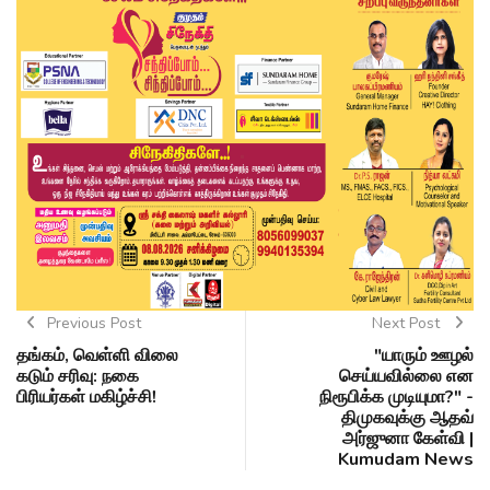
Previous Post
Next Post
தங்கம், வெள்ளி விலை
"யாரும் ஊழல்
கடும் சரிவு: நகை
செய்யவில்லை என
பிரியர்கள் மகிழ்ச்சி!
நிரூபிக்க முடியுமா?" -
திமுகவுக்கு ஆதவ்
அர்ஜுனா கேள்வி |
Kumudam News