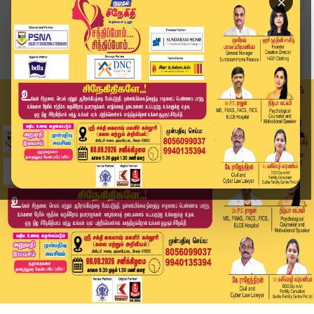
×
Home
வீடியோ ஸ்டோரி
Kovai Kutralam Closed | மூடப்பட்ட கோவை குற்றாலம...