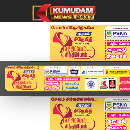
முகப்பு
விளையாட்டு
அண்மை
தமிழ்நாட
Home
வீடியோ ஸ்டோரி
சமூக நீதிக்கு எதிரான தீர்ப்ப