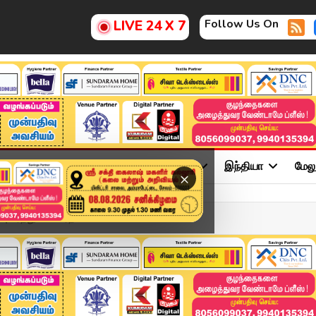
Follow Us On
LIVE 24 X 7
ு
சினிமா
அரசியல்
விளையாட்டு
இந்தியா
மேல
×
ு..! ரத்து செய்! ரத...