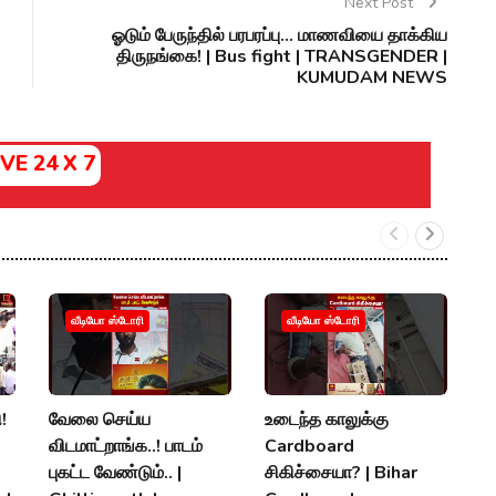
Next Post
ஓடும் பேருந்தில் பரபரப்பு... மாணவியை தாக்கிய
திருநங்கை! | Bus fight | TRANSGENDER |
KUMUDAM NEWS
IVE 24 X 7
ம
வீடியோ ஸ்டோரி
வீடியோ ஸ்டோரி
த
உ
ப
!
வேலை செய்ய
உடைந்த காலுக்கு
M
விடமாட்றாங்க..! பாடம்
Cardboard
K
புகட்ட வேண்டும்.. |
சிகிச்சையா? | Bihar