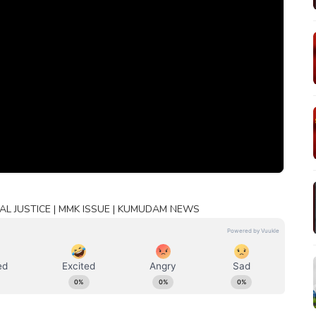
்!| SOCIAL JUSTICE | MMK ISSUE | KUMUDAM NEWS