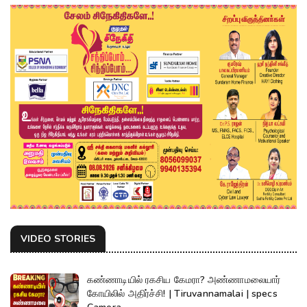
VIDEO STORIES
கண்ணாடியில் ரகசிய கேமரா? அண்ணாமலையார்
கோயிலில் அதிர்ச்சி! | Tiruvannamalai | specs