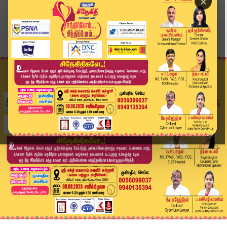
×
Home
வீடியோ ஸ்டோரி
அசோக்குமாரின் மனு விசாரணை 3 வாரங்களுக்கு ஒத்திவ...