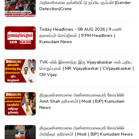
அதிகாரிகளை தள்ளிவிட்டு தப்பிய கும்பல்! |Gender
Detection|Crime
Today Headlines - 08 AUG 2026 | 9 மணி
தலைப்புச் செய்திகள் | 9 PM Headlines |
Kumudam News
TVK-வில் இணைந்த இரு Vijayabaskar-கள்..புதிய
பொறுப்புகள் | MR Vijayabaskar | CVijayabaskar |
CM Vijay
திருவண்ணாமலை அண்ணாமலையார் கோயிலில்
Amit Shah தரிசனம்! | Modi | BJP| Kumudam
News
திருவண்ணாமலை அண்ணாமலையார் கோயிலில்
அமித்ஷா தரிசனம்! | Modi | BJP| Kumudam News