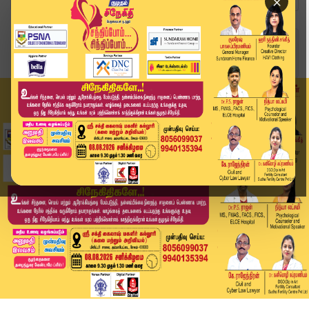
×
Home
வீடியோ ஸ்டோரி
விஜய் குறித்து ஒ.எஸ் மணியன் சொன்ன பிரத்யேக தகவல...