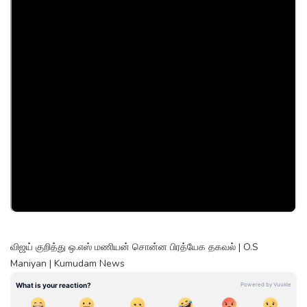
விஜய் குறித்து ஒ.எஸ் மணியன் சொன்ன பிரத்யேக தகவல் | O.S
Maniyan | Kumudam News