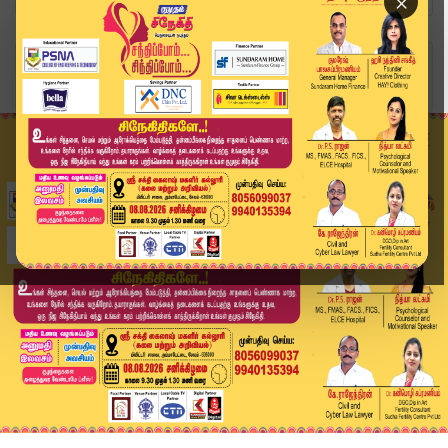
×
Home
வீடியோ ஸ்டோரி
சுனாமி குடியிருப்பில் அசம்பாவிதம் – 2 வயது குழந...