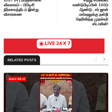
JUST IN | மாஞ்சோலை
சிந்து சமவெளி
விவகாரம் – பிபிடிசி
கண்டுபிடிப்பின் 100ம்
நிர்வாகத்திடம் இன்று
ஆண்டு.. சர் ஜான்
விசாரணை
மார்ஷலுக்கு நன்றி
தெரிவித்த முதல்வர்
ஸ்டாலின்!
LIVE 24 X 7
RELATED POSTS
வீடியோ ஸ்டோரி