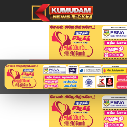
முகப்பு
விளையாட்டு
அண்மை
தமிழ்நாட
Home
வீடியோ ஸ்டோரி
"துரை வைகோவின் 'கார்ப்பரே