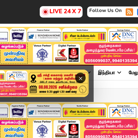
Follow Us On
LIVE 24 X 7
ு
சினிமா
அரசியல்
விளையாட்டு
இந்தியா
மேல
×
ட் சிந்தனை'யே பிரிவுக்...