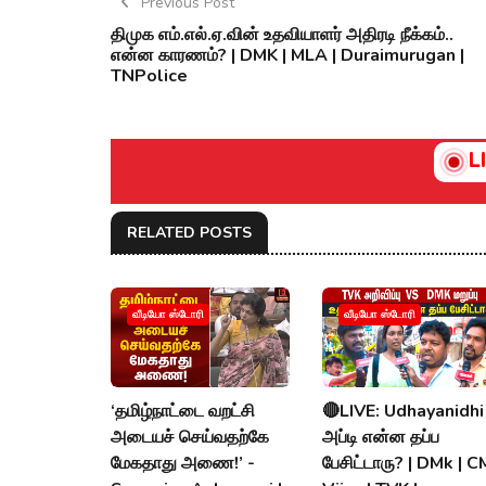
Previous Post
திமுக எம்.எல்.ஏ.வின் உதவியாளர் அதிரடி நீக்கம்..
என்ன காரணம்? | DMK | MLA | Duraimurugan |
TNPolice
L
RELATED POSTS
வீடியோ ஸ்டோரி
வீடியோ ஸ்டோரி
‘தமிழ்நாட்டை வறட்சி
🔴LIVE: Udhayanidhi
அடையச் செய்வதற்கே
அப்டி என்ன தப்ப
மேகதாது அணை!’ -
பேசிட்டாரு? | DMk | C