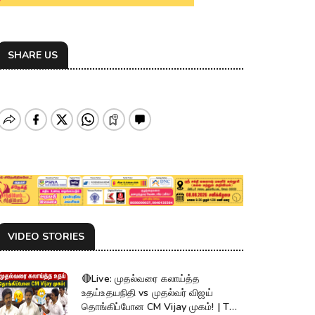
SHARE US
VIDEO STORIES
🔴Live: முதல்வரை கலாய்த்த
உதய்உதயநிதி vs முதல்வர் விஜய்
தொங்கிப்போன CM Vijay முகம்! | TN