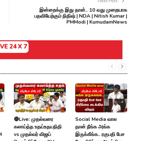
Next Post
இன்றைக்கு இது தான்.. 10 வது முறையாக
பதவியேற்கும் நிதிஷ் | NDA | Nitish Kumar |
PMModi | KumudamNews
IVE 24 X 7
வீடியோ ஸ்டோரி
வீடியோ ஸ்டோரி
🔴Live: முதல்வரை
Social Media வால
M
கலாய்த்த உதய்உதயநிதி
தான் நீங்க அங்க
:
M
vs முதல்வர் விஜய்
இருக்கீங்க.. ரகுபதி பேச
U