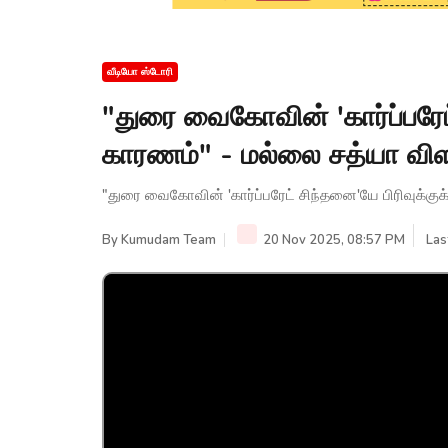
வீடியோ ஸ்டோரி
"துரை வைகோவின் 'கார்ப்பரேட்
காரணம்" - மல்லை சத்யா விளக
"துரை வைகோவின் 'கார்ப்பரேட் சிந்தனை'யே பிரிவுக்குக
By
Kumudam Team
20 Nov 2025, 08:57 PM
Las