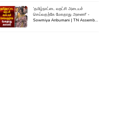
‘தமிழ்நாட்டை வறட்சி அடையச்
செய்வதற்கே மேகதாது அணை!’ -
Sowmiya Anbumani | TN Assembly
| Mekadatu Dam