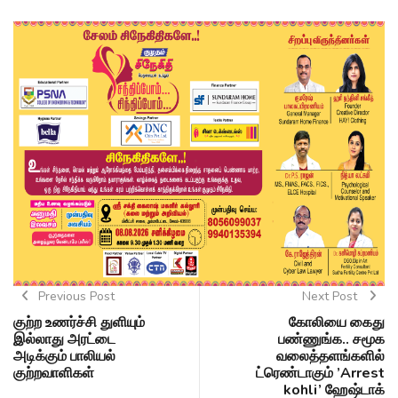
Previous Post
Next Post
குற்ற உணர்ச்சி துளியும்
கோலியை கைது
இல்லாது அரட்டை
பண்ணுங்க.. சமூக
அடிக்கும் பாலியல்
வலைத்தளங்களில்
குற்றவாளிகள்
ட்ரெண்டாகும் ’Arrest
kohli’ ஹேஷ்டாக்