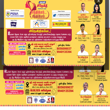
×
Home
வீடியோ ஸ்டோரி
CM STALIN | தேசிய உழவர் தினத்தில் முதலமைச்சர் வ...