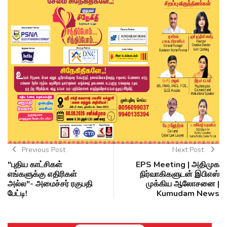
Previous Post
Next Post
"புதிய காட்சிகள்
EPS Meeting | அதிமுக
எங்களுக்கு எதிரிகள்
நிர்வாகிகளுடன் இபிஎஸ்
அல்ல"- அமைச்சர் ரகுபதி
முக்கிய ஆலோசனை |
பேட்டி!
Kumudam News