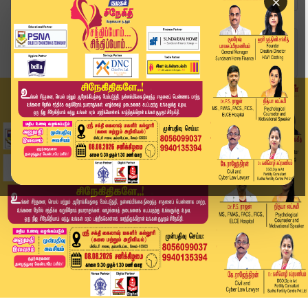
×
Home
வீடியோ ஸ்டோரி
இன்றைக்கு இதுதான்.. பிரமாண்டாமாக பதவியேற்ற 23 அ...