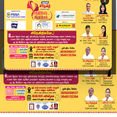
×
Home
வீடியோ ஸ்டோரி
முதல் படத்திலேயே தமிழக அரசின் உயரிய விருதைப் பெ...