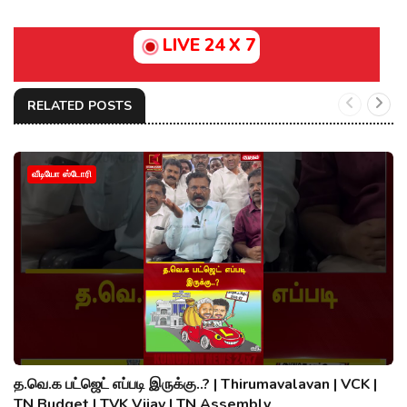
LIVE 24 X 7
RELATED POSTS
வீடியோ ஸ்டோரி
த.வெ.க பட்ஜெட் எப்படி இருக்கு..? | Thirumavalavan | VCK |
TN Budget | TVK Vijay | TN Assembly