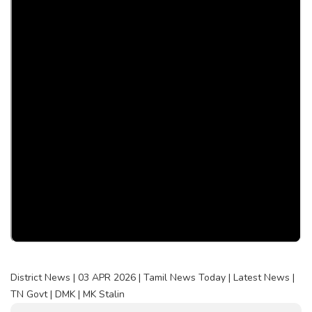
District News | 03 APR 2026 | Tamil News Today | Latest News |
TN Govt | DMK | MK Stalin