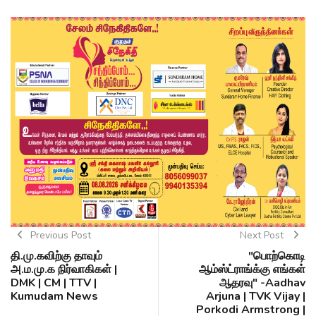
Previous Post
Next Post
தி.மு.கவிற்கு தாவும்
"பொற்கொடி
அ.ம.மு.க நிர்வாகிகள் |
ஆம்ஸ்ட்ராங்க்கு எங்கள்
DMK | CM | TTV |
ஆதரவு" -Aadhav
Kumudam News
Arjuna | TVK Vijay |
Porkodi Armstrong |