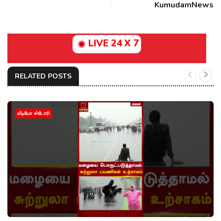
KumudamNews
LIVE 24 X 7
RELATED POSTS
வீடியோ ஸ்டோரி