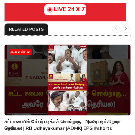
LIVE 24 X 7
RELATED POSTS
வீடியோ ஸ்டோரி
சட்டசபையில் பேப்பர் படிக்கச் சொல்றாரு.. அவரே படிக்கிறாரா
தெரியல! | RB Udhayakumar |ADMK| EPS #shorts