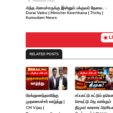
Previous Post
அந்த அமைச்சருக்கு இன்னும் பக்குவம் தேவை.. -
Durai Vaiko | Minister Keerthana | Trichy |
Kumudam News
L
RELATED POSTS
வீடியோ ஸ்டோரி
வீடியோ ஸ்டோரி
பிரக்ஞானந்தாவிற்கு
சப்பகட்டு கட்டும் தவெ
முதலமைச்சர் வாழ்த்து |
செவுட்டு அடி வாங்கும்
CM Vijay |
திமுக! காரசார அரசியல