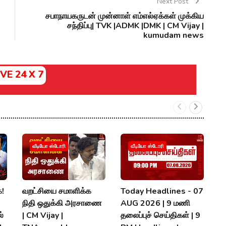
Next Post
சபாநாயகருடன் முன்னாள் எம்எல்ஏக்கள் முக்கிய
சந்திப்பு| TVK |ADMK |DMK | CM Vijay |
kumudam news
IVE 24 X 7
வீடியோ ஸ்டோரி
வீடியோ ஸ்டோரி
க!
வறட்சியை சமாளிக்க
Today Headlines - 07
ஆ
நிதி ஒதுக்கி அரசாணை
AUG 2026 | 9 மணி
உ
்
| CM Vijay |
தலைப்புச் செய்திகள் | 9
இ