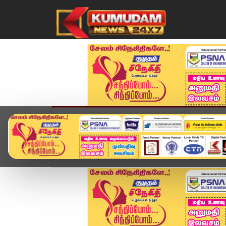
முகப்பு
விளையாட்டு
அண்மை
தமிழ்நாட
Home
வீடியோ ஸ்டோரி
BREAKING : தவெகவினரின்