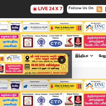
Follow Us On
LIVE 24 X 7
ு
சினிமா
அரசியல்
விளையாட்டு
இந்தியா
மேல
×
 செயல்..! CM விஜய்க்கு கோ...