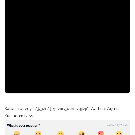
Karur Tragedy | ஆதவ் அர்ஜுனா தலைமறைவு? | Aadhav Arjuna |
Kumudam News