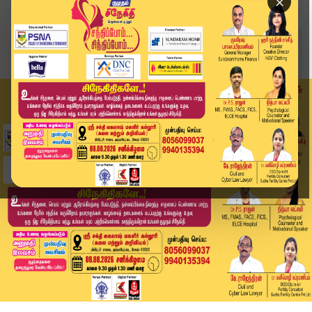
×
Home
வீடியோ ஸ்டோரி
Karur Tragedy | ஆதவ் அர்ஜுனா தலைமறைவு? | Aadhav...