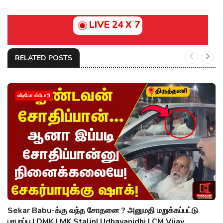
LIVE 24 X 7
RELATED POSTS
வீடியோ ஸ்டோரி
Sekar Babu-க்கு வந்த சோதனை ? அனுமதி மறுக்கப்பட்டு
பரபரப்பு | DMK | MK Stalin| Udhayanidhi | CM Vijay