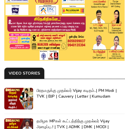
VIDEO STORIES
பிரதமருக்கு முதல்வர் Vijay கடிதம்..| PM Modi |
TVK | BJP | Cauvery | Letter | Kumudam
தமிழக MPகள் கூட்டத்திற்கு முதல்வர் Vijay
அழைப்பு..! | TVK | ADMK | DMK | MODI |