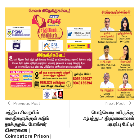
Previous Post
Next Post
மத்திய சிறையில்
பொற்கொடி உயிருக்கு
கைதிகளுக்குள் கடும்
ஆபத்து..? திருமாவளவன்
தாக்குதல்.. போலீசார்
பரபரப்பு பேட்டி!
விசாரணை |
Coimbatore Prison |