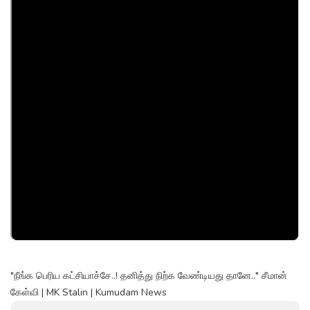
"நீங்க பெரிய கட்சியாச்சே..! தனித்து நிற்க வேண்டியது தானே.." சீமான்
கேள்வி | MK Stalin | Kumudam News