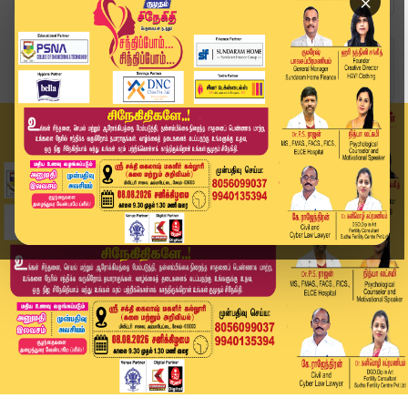
×
Home
வீடியோ ஸ்டோரி
"நீங்க பெரிய கட்சியாச்சே..! தனித்து நிற்க வேண்ட...