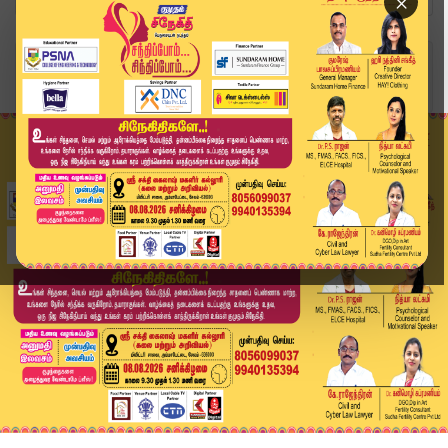
×
Home
வீடியோ ஸ்டோரி
BREAKING : தெருநாய் வழக்கின் உச்சநீதிமன்றம் மீண...