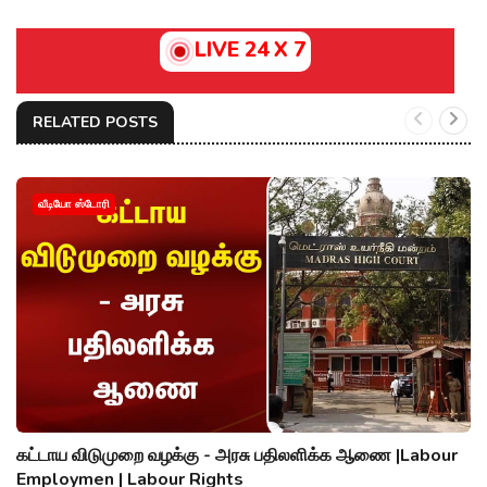
LIVE 24 X 7
RELATED POSTS
வீடியோ ஸ்டோரி
கட்டாய விடுமுறை வழக்கு - அரசு பதிலளிக்க ஆணை |Labour
Employmen | Labour Rights