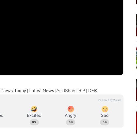
l News Today | Latest News |AmitShah | BJP | DMK