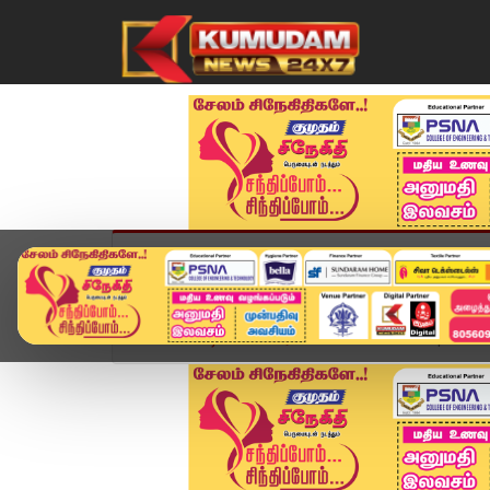
முகப்பு
விளையாட்டு
அண்மை
தமிழ்நாட
Home
வீடியோ ஸ்டோரி
Headlines Now | 6 PM He