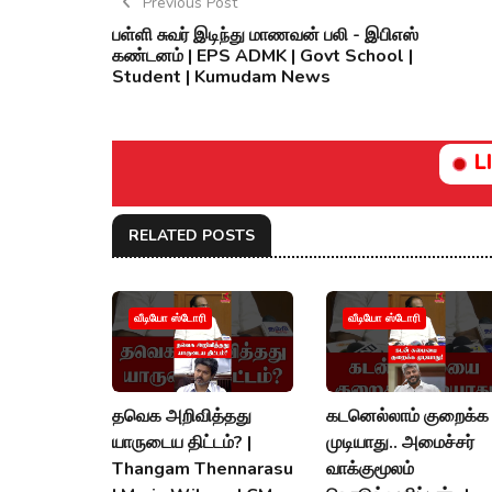
Previous Post
பள்ளி சுவர் இடிந்து மாணவன் பலி - இபிஎஸ்
கண்டனம் | EPS ADMK | Govt School |
Student | Kumudam News
L
RELATED POSTS
வீடியோ ஸ்டோரி
வீடியோ ஸ்டோரி
தவெக அறிவித்தது
கடனெல்லாம் குறைக்க
யாருடைய திட்டம்? |
முடியாது.. அமைச்சர்
Thangam Thennarasu
வாக்குமூலம்