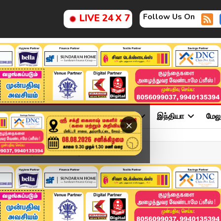
Follow Us On
LIVE 24 X 7
ு
சினிமா
அரசியல்
விளையாட்டு
இந்தியா
மேல
×
adlines | 16 DEC 2025 | ...