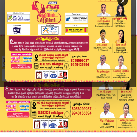
×
Home
வீடியோ ஸ்டோரி
மக்களுக்கு குட் நியூஸ்.. சரிந்த கோல்ட் ரேட்! | ...