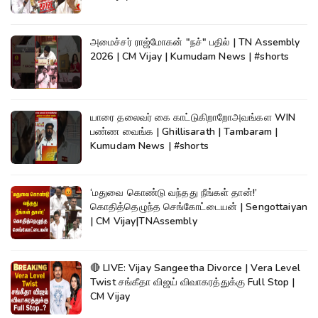
அமைச்சர் ராஜ்மோகன் "நச்" பதில் | TN Assembly
2026 | CM Vijay | Kumudam News | #shorts
யாரை தலைவர் கை காட்டுகிறாறோஅவங்கள WIN
பண்ண வைங்க | Ghillisarath | Tambaram |
Kumudam News | #shorts
‘மதுவை கொண்டு வந்தது நீங்கள் தான்!’
கொதித்தெழுந்த செங்கோட்டையன் | Sengottaiyan
| CM Vijay|TNAssembly
🔴 LIVE: Vijay Sangeetha Divorce | Vera Level
Twist சங்கீதா விஜய் விவாகரத்துக்கு Full Stop |
CM Vijay