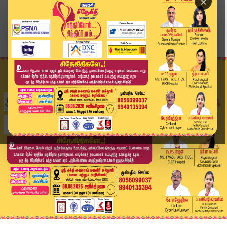
×
Home
வீடியோ ஸ்டோரி
விஜய்யின் திட்டம்... முதல்வராக முதல் கையெழுத்து...