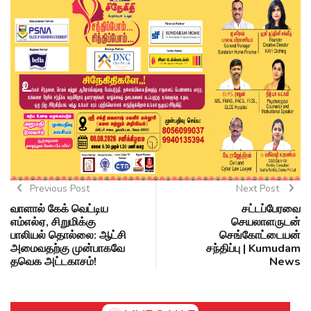
Previous Post
Next Post
வாளால் கேக் வெட்டிய
சட்டப்பேரவை
எம்எல்ஏ, சிறுமிக்கு
செயலாளருடன்
பாலியல் தொல்லை: ஆட்சி
செங்கோட்டையன்
அமைவதற்கு முன்பாகவே
சந்திப்பு | Kumudam
தவெக அட்டகாசம்!
News