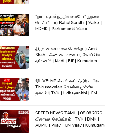
"நாடாளுமன்றத்தில் வைகோ" நூலை
வெளியிட்டார் RahulGandhi | Vaiko |
MDMK | Parliamentil Vaiko
திருவண்ணாமலை செல்கிறார் Amit
Shah... அண்ணாமலையார் கோயிலில்
தரிசனம்! | Modi | BJP| Kumudam
News
🔴LIVE: MP-க்கள் கூட்டத்திற்கு பிறகு
Thirumavalan சொன்ன முக்கிய
தகவல்!| TVK | Udhayanithi | CM
Vijay
SPEED NEWS TAMIL | 08.08.2026 |
விரைவுச் செய்திகள் | TVK | DMK |
ADMK | Vijay | CM Vijay | Kumudam