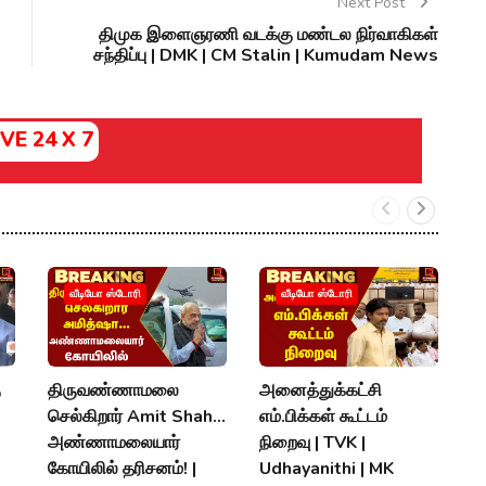
Next Post
திமுக இளைஞரணி வடக்கு மண்டல நிர்வாகிகள்
சந்திப்பு | DMK | CM Stalin | Kumudam News
IVE 24 X 7
வீடியோ ஸ்டோரி
வீடியோ ஸ்டோரி
ு
திருவண்ணாமலை
அனைத்துக்கட்சி
"
செல்கிறார் Amit Shah...
எம்.பிக்கள் கூட்டம்
வ
அண்ணாமலையார்
நிறைவு | TVK |
வ
கோயிலில் தரிசனம்! |
Udhayanithi | MK
R