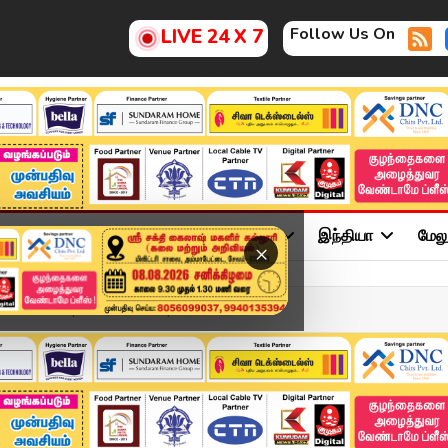
Follow Us On
LIVE 24 X 7
ு
சினிமா
அரசியல்
விளையாட்டு
இந்தியா
மேல
×
eadlines | 13 DEC 2025 |...