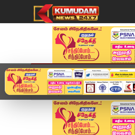
முகப்பு
விளையாட்டு
அண்மை
தமிழ்நாட
Home
வீடியோ ஸ்டோரி
Headlines Now | 10 PM H