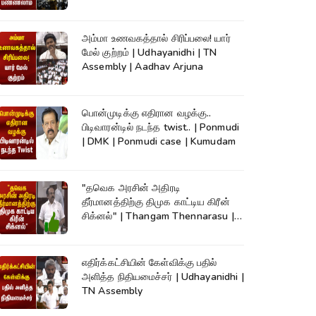
News
அம்மா உணவகத்தால் சிரிப்பலை! யார்
மேல் குற்றம் | Udhayanidhi | TN
Assembly | Aadhav Arjuna
பொன்முடிக்கு எதிரான வழக்கு..
பிடிவாரன்டில் நடந்த twist.. | Ponmudi
| DMK | Ponmudi case | Kumudam
"தவெக அரசின் அதிரடி
தீர்மானத்திற்கு திமுக காட்டிய கிரீன்
சிக்னல்" | Thangam Thennarasu |
TN Assembly
எதிர்க்கட்சியின் கேள்விக்கு பதில்
அளித்த நிதியமைச்சர் | Udhayanidhi |
TN Assembly