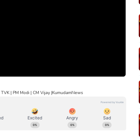
் | TVK | PM Modi | CM Vijay |KumudamNews