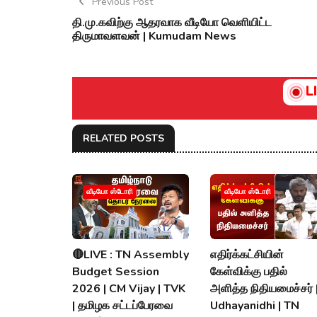
Previous Post
தி.மு.கவிற்கு ஆதரவாக வீடியோ வெளியிட்ட
திருமாவளவன் | Kumudam News
L
RELATED POSTS
வீடியோ ஸ்டோரி
வீடியோ ஸ்டோரி
🔴LIVE : TN Assembly
எதிர்க்கட்சியின்
Budget Session
கேள்விக்கு பதில்
2026 | CM Vijay | TVK
அளித்த நிதியமைச்சர் 
| தமிழக சட்டப்பேரவை
Udhayanidhi | TN