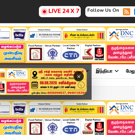
Follow Us On
LIVE 24 X 7
ு
சினிமா
அரசியல்
விளையாட்டு
இந்தியா
மேல
×
தலமைச்சர் விஜய் டெல்லி...