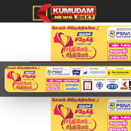
முகப்பு
விளையாட்டு
அண்மை
தமிழ்நாட
Home
வீடியோ ஸ்டோரி
CM Vijay Delhi Visit | மு