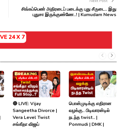
Next Post
சிங்கப்பெண் அதிரடைப் படைக்கு புது சீருடை.. இது
புதுசா இருக்குண்ணே..! | Kumudam News
IVE 24 X 7
வீடியோ ஸ்டோரி
வீடியோ ஸ்டோரி
🔴 LIVE: Vijay
பொன்முடிக்கு எதிரான
அ
Sangeetha Divorce |
வழக்கு.. பிடிவாரன்டில்
சி
|
Vera Level Twist
நடந்த twist.. |
கு
சங்கீதா விஜய்
Ponmudi | DMK |
T