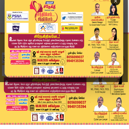
×
Home
வீடியோ ஸ்டோரி
பேரவை நேரலை நிறுத்தம்.. எதிர்க்கட்சி தலைவர் கண்...