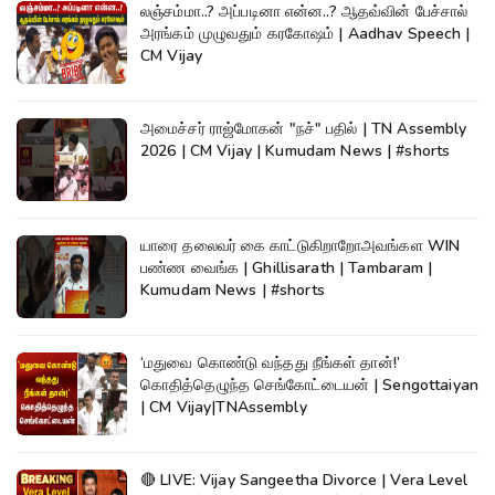
லஞ்சம்மா..? அப்படினா என்ன..? ஆதவ்வின் பேச்சால்
அரங்கம் முழுவதும் கரகோஷம் | Aadhav Speech |
CM Vijay
அமைச்சர் ராஜ்மோகன் "நச்" பதில் | TN Assembly
2026 | CM Vijay | Kumudam News | #shorts
யாரை தலைவர் கை காட்டுகிறாறோஅவங்கள WIN
பண்ண வைங்க | Ghillisarath | Tambaram |
Kumudam News | #shorts
‘மதுவை கொண்டு வந்தது நீங்கள் தான்!’
கொதித்தெழுந்த செங்கோட்டையன் | Sengottaiyan
| CM Vijay|TNAssembly
🔴 LIVE: Vijay Sangeetha Divorce | Vera Level