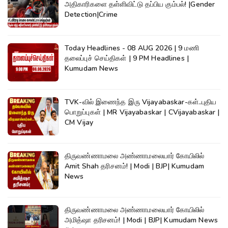
அதிகாரிகளை தள்ளிவிட்டு தப்பிய கும்பல்! |Gender
Detection|Crime
Today Headlines - 08 AUG 2026 | 9 மணி
தலைப்புச் செய்திகள் | 9 PM Headlines |
Kumudam News
TVK-வில் இணைந்த இரு Vijayabaskar-கள்..புதிய
பொறுப்புகள் | MR Vijayabaskar | CVijayabaskar |
CM Vijay
திருவண்ணாமலை அண்ணாமலையார் கோயிலில்
Amit Shah தரிசனம்! | Modi | BJP| Kumudam
News
திருவண்ணாமலை அண்ணாமலையார் கோயிலில்
அமித்ஷா தரிசனம்! | Modi | BJP| Kumudam News