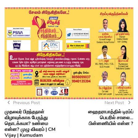
Previous Post
Next Post
முதலவர் பிறந்தநாள்
ஹைதராபாத்தில் டிரம்ப்
விழாவுக்காக பேருந்து
பெயரில் சாலை...
தொடக்கமா? உண்மை
பின்னணியில் என்ன ?
என்ன? முழு விவரம் | CM
Vijay | Kumudam