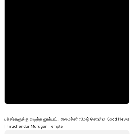
பக்தர்களுக்கு அடித்த ஜாக்பாட்.. அமைச்சர் ரமேஷ் சொன்ன Good News
| Tiruchendur Murugan Temple