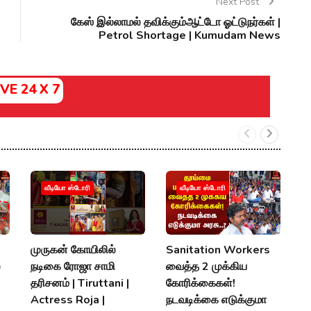
Next Post
கேஸ் இல்லாமல் தவிக்கும்ஆட்டோ ஓட்டுநர்கள் |
Petrol Shortage | Kumudam News
IVE 24 X 7
வீடியோ ஸ்டோரி
வீடியோ ஸ்டோரி
முருகன் கோயிலில்
Sanitation Workers
2
்
நடிகை ரோஜா சாமி
வைத்த 2 முக்கிய
தி
தரிசனம் | Tiruttani |
கோரிக்கைகள்!
த
Actress Roja |
நடவடிக்கை எடுக்குமா
M