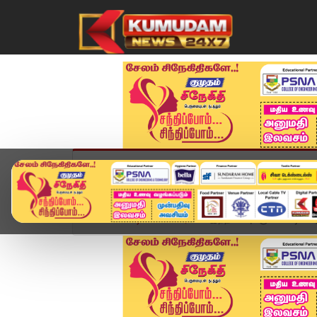
முகப்பு
விளையாட்டு
அண்மை
தமிழ்நாட
Home
வீடியோ ஸ்டோரி
இந்தியாவுக்கு ஸ்பெஷல் அனு