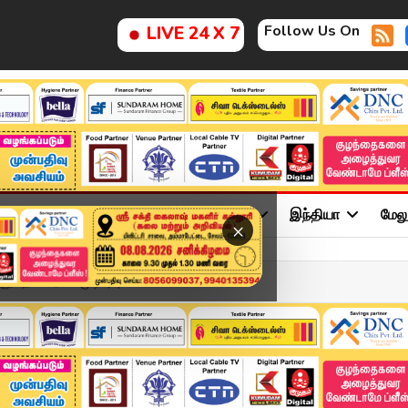
Follow Us On
LIVE 24 X 7
ு
சினிமா
அரசியல்
விளையாட்டு
இந்தியா
மேல
×
மதி – ஈரான் முடிவு! | ...