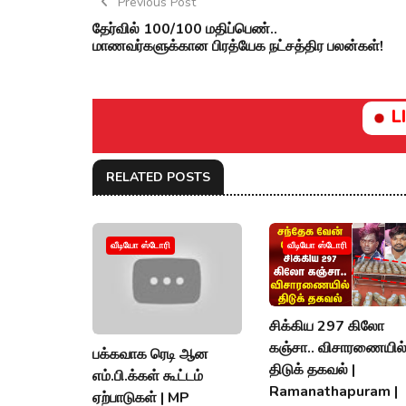
Previous Post
தேர்வில் 100/100 மதிப்பெண்..
மாணவர்களுக்கான பிரத்யேக நட்சத்திர பலன்கள்!
L
RELATED POSTS
வீடியோ ஸ்டோரி
வீடியோ ஸ்டோரி
சிக்கிய 297 கிலோ
கஞ்சா.. விசாரணையில
பக்கவாக ரெடி ஆன
திடுக் தகவல் |
எம்.பி.க்கள் கூட்டம்
Ramanathapuram |
ஏற்பாடுகள் | MP