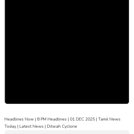
Headlines Now | 8 PM Headlines | 01 DEC 2025 | Tamil News
Today | Latest News | Ditwah Cyclone