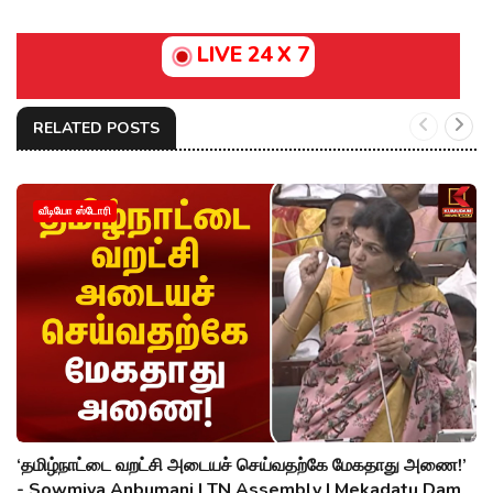
LIVE 24 X 7
RELATED POSTS
வீடியோ ஸ்டோரி
‘தமிழ்நாட்டை வறட்சி அடையச் செய்வதற்கே மேகதாது அணை!’
- Sowmiya Anbumani | TN Assembly | Mekadatu Dam