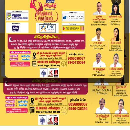
×
Home
வீடியோ ஸ்டோரி
நெதர்லாந்து ஹாக்கி ஆண்கள் அணியினர்சென்னை வருகை....