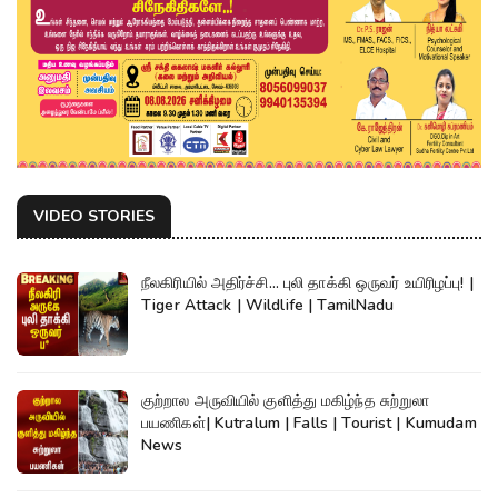
VIDEO STORIES
நீலகிரியில் அதிர்ச்சி... புலி தாக்கி ஒருவர் உயிரிழப்பு! |
Tiger Attack | Wildlife | TamilNadu
குற்றால அருவியில் குளித்து மகிழ்ந்த சுற்றுலா
பயணிகள்| Kutralum | Falls | Tourist | Kumudam
News