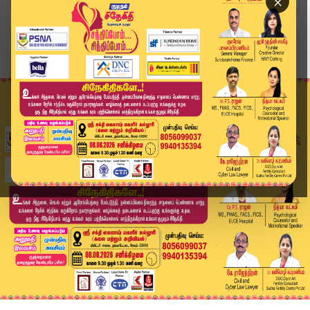
×
Home
வீடியோ ஸ்டோரி
Breaking News: 4 முன்னாள் எம்எல்ஏக்கள் கேவியட் ...