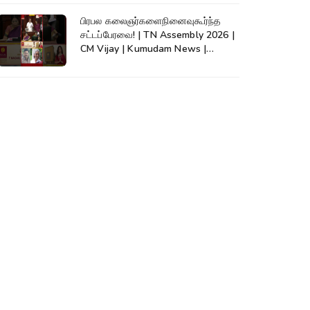
பிரபல கலைஞர்களைநினைவுகூர்ந்த
சட்டப்பேரவை! | TN Assembly 2026 |
CM Vijay | Kumudam News |
#shorts