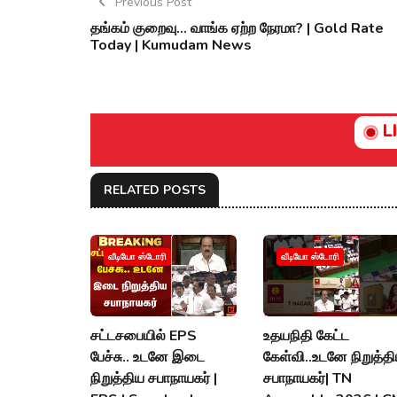
Previous Post
தங்கம் குறைவு… வாங்க ஏற்ற நேரமா? | Gold Rate
Today | Kumudam News
L
RELATED POSTS
வீடியோ ஸ்டோரி
வீடியோ ஸ்டோரி
சட்டசபையில் EPS
உதயநிதி கேட்ட
பேச்சு.. உடனே இடை
கேள்வி..உடனே நிறுத்த
நிறுத்திய சபாநாயகர் |
சபாநாயகர்| TN