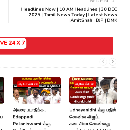
Next Post
Headlines Now | 10 AM Headlines | 30 DEC
2025 | Tamil News Today | Latest News
|AmitShah | BJP | DMK
IVE 24 X 7
வீடியோ ஸ்டோரி
வீடியோ ஸ்டோரி
அவசர படாதீங்க..
Udhayanidhi-க்கு பதில்
க
ிய
Edappadi
சொன்ன விஜய்..
க
Palaniswami-க்கு
கடைசியா சொன்னது
U