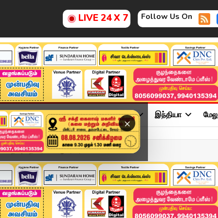
Follow Us On
LIVE 24 X 7
ு
சினிமா
அரசியல்
விளையாட்டு
இந்தியா
மேல
×
 பதிவு தொடர்பாக ஆசிரியர்க...