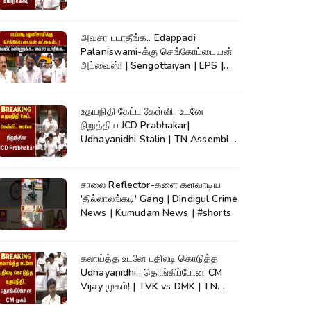
அவசர படாதீங்க.. Edappadi
Palaniswami-க்கு செங்கோட்டையன்
அட்வைஸ்! | Sengottaiyan | EPS |
Kumudam News
உதயநிதி கேட்ட கேள்வி.. உடனே
நிறுத்திய JCD Prabhakar|
Udhayanidhi Stalin | TN Assembly |
Cauvery
சாலை Reflector-களை களவாடிய
'தில்லாலங்கடி' Gang | Dindigul Crime
News | Kumudam News | #shorts
கலாய்த்த உடனே பதிலடி கொடுத்த
Udhayanidhi.. தொங்கிப்போன CM
Vijay முகம்! | TVK vs DMK | TN
Assembly