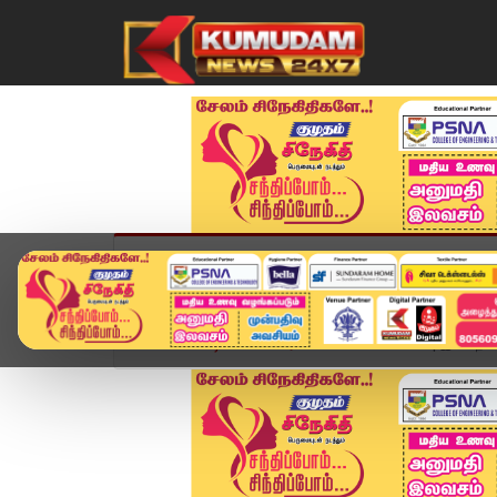
முகப்பு
விளையாட்டு
அண்மை
தமிழ்நாட
Home
வீடியோ ஸ்டோரி
Teacher Case | இடைநிலை