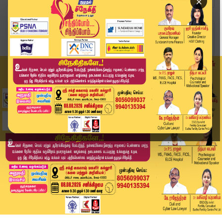
×
Home
வீடியோ ஸ்டோரி
+2 பொதுத்தேர்வு நெருங்குவதையொட்டி முன்னேற்பாடுக...