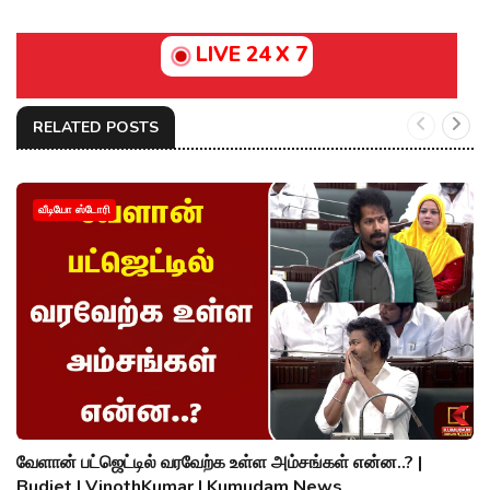
LIVE 24 X 7
RELATED POSTS
வீடியோ ஸ்டோரி
வேளான் பட்ஜெட்டில் வரவேற்க உள்ள அம்சங்கள் என்ன..? |
Budjet | VinothKumar | Kumudam News