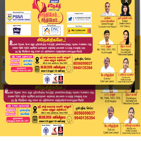
×
Home
வீடியோ ஸ்டோரி
பொருநை அருங்காட்சியகம் - சிறப்பு வீடியோ | MK St...