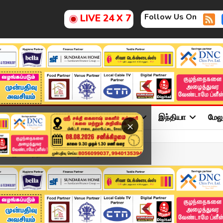
Follow Us On
LIVE 24 X 7
ு
சினிமா
அரசியல்
விளையாட்டு
இந்தியா
மேல
×
ில் இணைந்த பிரதமர் மோடி....