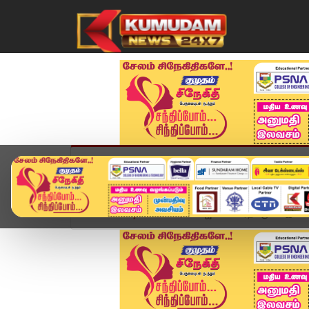
முகப்பு
விளையாட்டு
அண்மை
தமிழ்நாட
Home
வீடியோ ஸ்டோரி
ஜப்பான் பிரதமருடன் இசைய