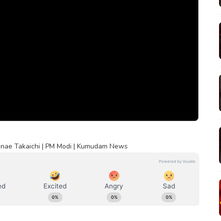
Sanae Takaichi | PM Modi | Kumudam News