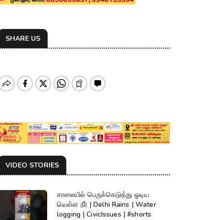
SHARE US
VIDEO STORIES
சாலையில் பெருக்கெடுத்து ஓடிய
வெள்ள நீர் | Delhi Rains | Water
logging | CivicIssues | #shorts