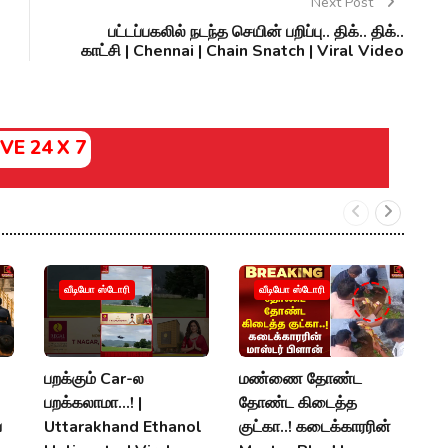
Next Post
பட்டப்பகலில் நடந்த செயின் பறிப்பு.. திக்.. திக்..
காட்சி | Chennai | Chain Snatch | Viral Video
IVE 24 X 7
வீடியோ ஸ்டோரி
வீடியோ ஸ்டோரி
பறக்கும் Car-ல
மண்ணை தோண்ட
மழ
பறக்கலாமா...! |
தோண்ட கிடைத்த
வ
ய
Uttarakhand Ethanol
குட்கா..! கடைக்காரரின்
நீ