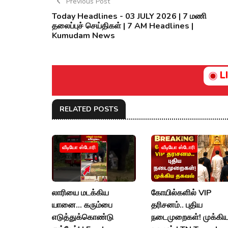
Previous Post
Today Headlines - 03 JULY 2026 | 7 மணி
தலைப்புச் செய்திகள் | 7 AM Headlines |
Kumudam News
L
RELATED POSTS
வீடியோ ஸ்டோரி
வீடியோ ஸ்டோரி
லாரியை மடக்கிய
கோயில்களில் VIP
யானை... கரும்பை
தரிசனம்.. புதிய
எடுத்துக்கொண்டு
நடைமுறைகள்! முக்கி