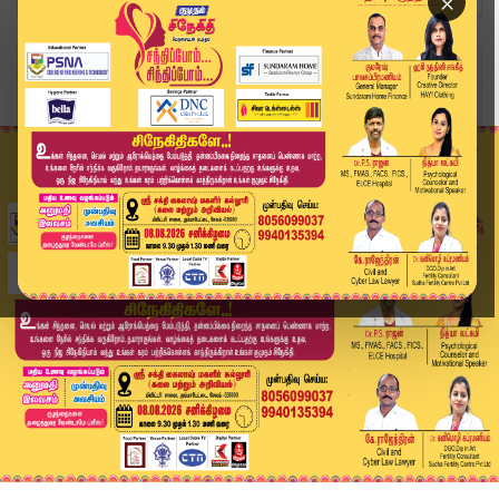
×
Home
வீடியோ ஸ்டோரி
TVK Meeting | "தளபதியை யாராலும் எதுவும் செய்ய ம...