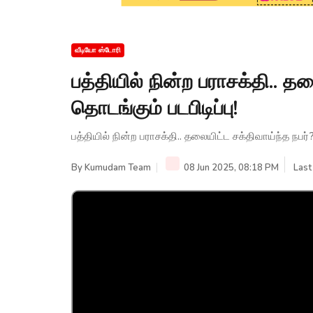
வீடியோ ஸ்டோரி
பத்தியில் நின்ற பராசக்தி.. தல
தொடங்கும் படபிடிப்பு!
பத்தியில் நின்ற பராசக்தி.. தலையிட்ட சக்திவாய்ந்த நபர்?
By
Kumudam Team
08 Jun 2025, 08:18 PM
Last