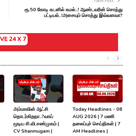
Next Post
ரூ.50 கோடி கடனில் கமல்..! ஆண்டவரின் சொத்து
பட்டியல்..!அசையும் சொத்து இவ்வளவா?
IVE 24 X 7
வீடியோ ஸ்டோரி
வீடியோ ஸ்டோரி
அம்மாவின் ஆட்சி
Today Headlines - 08
#
தொடர்கிறதா..?வாய்
AUG 2026 | 7 மணி
க
மூடிய சி.வி.சண்முகம் |
தலைப்புச் செய்திகள் | 7
ச
CV Shanmugam |
AM Headlines |
P