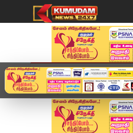
முகப்பு
விளையாட்டு
அண்மை
தமிழ்நாட
Home
வீடியோ ஸ்டோரி
பத்தியில் நின்ற பராசக்தி..