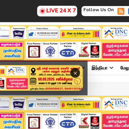
Follow Us On
LIVE 24 X 7
ு
சினிமா
அரசியல்
விளையாட்டு
இந்தியா
மேல
×
 தலையிட்ட சக்திவாய்ந்...