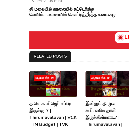
Previous Post
தி.மலையில் காலையில் சுட்டெரித்த
வெயில்....மாலையில் கொட்டித்தீர்த்த கனமழை
L
RELATED POSTS
வீடியோ ஸ்டோரி
வீடியோ ஸ்டோரி
த.வெ.க பட்ஜெட் எப்படி
இன்னும் தி.மு.க
இருக்கு..? |
கூட்டணில தான்
Thirumavalavan | VCK
இருக்கிங்களா..? |
| TN Budget | TVK
Thirumavalavan |