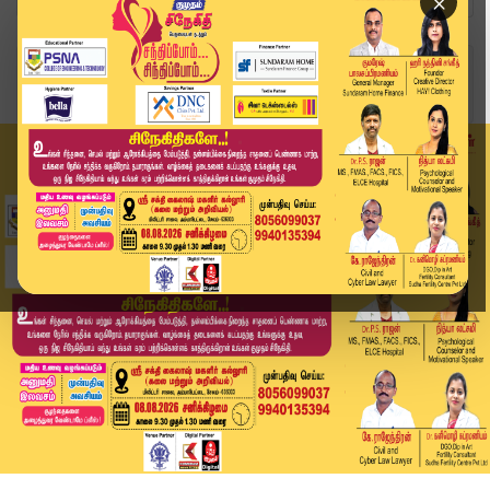
×
Home
வீடியோ ஸ்டோரி
"திமுக என்ற தீயசக்தியை அகற்ற வேண்டும்" - இ.பி.எ...