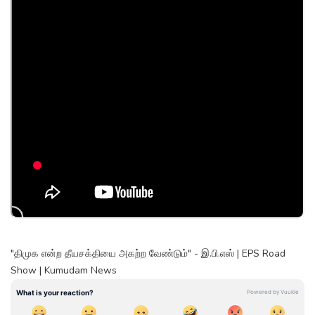
"திமுக என்ற தீயசக்தியை அகற்ற வேண்டும்" - இ.பி.எஸ் | EPS Road
Show | Kumudam News