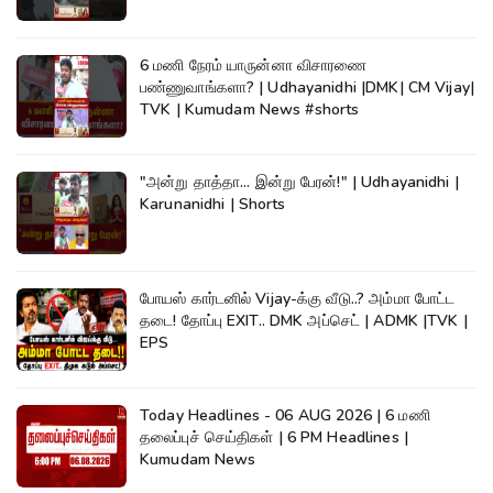
6 மணி நேரம் யாருன்னா விசாரணை
பண்ணுவாங்களா? | Udhayanidhi |DMK| CM Vijay|
TVK | Kumudam News #shorts
"அன்று தாத்தா... இன்று பேரன்!" | Udhayanidhi |
Karunanidhi | Shorts
போயஸ் கார்டனில் Vijay-க்கு வீடு..? அம்மா போட்ட
தடை! தோப்பு EXIT.. DMK அப்செட் | ADMK |TVK |
EPS
Today Headlines - 06 AUG 2026 | 6 மணி
தலைப்புச் செய்திகள் | 6 PM Headlines |
Kumudam News