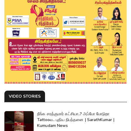
VIDEO STORIES
நீங்க சரத்குமார் கட்சியா..? அப்போ போடுறா
Tattooவ.. புதிய நிபந்தனை | SarathKumar |
Kumudam News