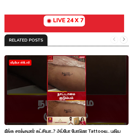
LIVE 24 X 7
RELATED POSTS
வீடியோ ஸ்டோரி
நீங்க சரத்குமார் கட்சியா..? அப்போ போடுறா Tattooவ.. புதிய