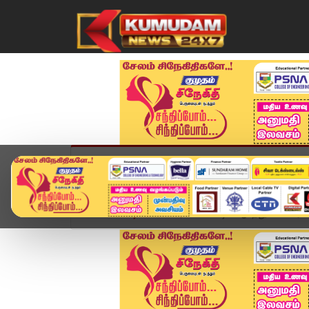
முகப்பு
விளையாட்டு
அண்மை
தமிழ்நாட
Home
வீடியோ ஸ்டோரி
டேட்டிங் ஆபத்துகள்... மர*