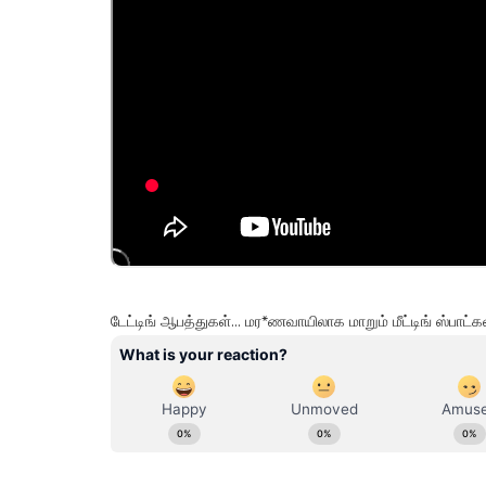
டேட்டிங் ஆபத்துகள்... மர*ணவாயிலாக மாறும் மீட்டிங் ஸ்பாட