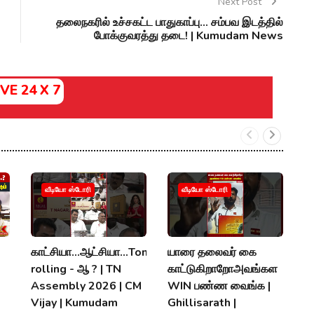
Next Post
தலைநகரில் உச்சகட்ட பாதுகாப்பு... சம்பவ இடத்தில்
போக்குவரத்து தடை! | Kumudam News
IVE 24 X 7
வீடியோ ஸ்டோரி
வீடியோ ஸ்டோரி
காட்சியா...ஆட்சியா...Tongu
யாரை தலைவர் கை
அ
rolling - ஆ ? | TN
காட்டுகிறாறோஅவங்கள
"ந
Assembly 2026 | CM
WIN பண்ண வைங்க |
A
Vijay | Kumudam
Ghillisarath |
V