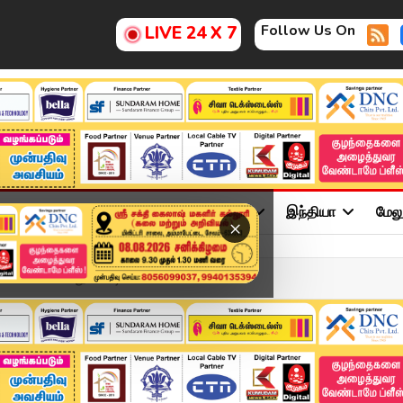
Follow Us On
LIVE 24 X 7
ு
சினிமா
அரசியல்
விளையாட்டு
இந்தியா
மேல
×
ணவாயிலாக மாறும் மீட்டி...