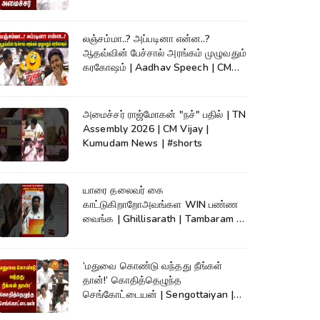
லஞ்சம்மா..? அப்படினா என்ன..?
ஆதவ்வின் பேச்சால் அரங்கம் முழுவதும்
கரகோஷம் | Aadhav Speech | CM
Vijay
அமைச்சர் ராஜ்மோகன் "நச்" பதில் | TN
Assembly 2026 | CM Vijay |
Kumudam News | #shorts
யாரை தலைவர் கை
காட்டுகிறாறோஅவங்கள WIN பண்ண
வைங்க | Ghillisarath | Tambaram |
Kumudam News | #shorts
‘மதுவை கொண்டு வந்தது நீங்கள்
தான்!’ கொதித்தெழுந்த
செங்கோட்டையன் | Sengottaiyan |
CM Vijay|TNAssembly