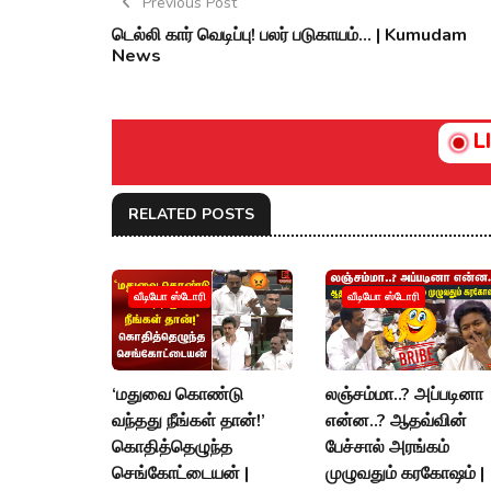
Previous Post
டெல்லி கார் வெடிப்பு! பலர் படுகாயம்… | Kumudam
News
L
RELATED POSTS
வீடியோ ஸ்டோரி
வீடியோ ஸ்டோரி
‘மதுவை கொண்டு
லஞ்சம்மா..? அப்படினா
வந்தது நீங்கள் தான்!’
என்ன..? ஆதவ்வின்
கொதித்தெழுந்த
பேச்சால் அரங்கம்
செங்கோட்டையன் |
முழுவதும் கரகோஷம் |