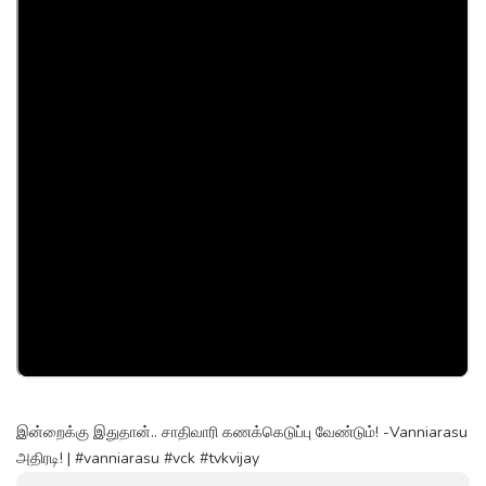
இன்றைக்கு இதுதான்.. சாதிவாரி கணக்கெடுப்பு வேண்டும்! -Vanniarasu
அதிரடி! | #vanniarasu #vck #tvkvijay