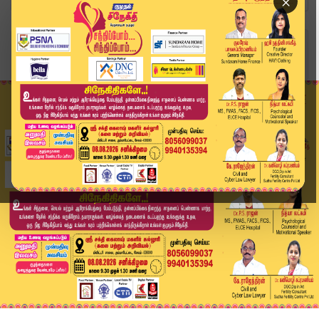
×
Home
வீடியோ ஸ்டோரி
இன்றைக்கு இதுதான்.. சாதிவாரி கணக்கெடுப்பு வேண்ட...