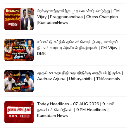
பிரக்ஞானந்தாவிற்கு முதலமைச்சர் வாழ்த்து | CM
Vijay | Praggnanandhaa | Chess Champion
|KumudamNews
சப்பகட்டு கட்டும் தவெக! செவுட்டு அடி வாங்கும்
திமுக! காரசார அரசியல் நிகழ்வுகள் | CM Vijay |
DMK
ஆதவ் vs உதயநிதி உதயநிதிக்கு தைரியம் இருக்க |
Aadhav Arjuna | Udhayanidhi | TNAssembly
Today Headlines - 07 AUG 2026 | 9 மணி
தலைப்புச் செய்திகள் | 9 PM Headlines |
Kumudam News