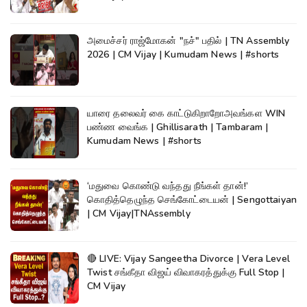
அமைச்சர் ராஜ்மோகன் "நச்" பதில் | TN Assembly
2026 | CM Vijay | Kumudam News | #shorts
யாரை தலைவர் கை காட்டுகிறாறோஅவங்கள WIN
பண்ண வைங்க | Ghillisarath | Tambaram |
Kumudam News | #shorts
‘மதுவை கொண்டு வந்தது நீங்கள் தான்!’
கொதித்தெழுந்த செங்கோட்டையன் | Sengottaiyan
| CM Vijay|TNAssembly
🔴 LIVE: Vijay Sangeetha Divorce | Vera Level
Twist சங்கீதா விஜய் விவாகரத்துக்கு Full Stop |
CM Vijay