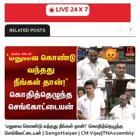
LIVE 24 X 7
RELATED POSTS
வீடியோ ஸ்டோரி
‘மதுவை கொண்டு வந்தது நீங்கள் தான்!’ கொதித்தெழுந்த
செங்கோட்டையன் | Sengottaiyan | CM Vijay|TNAssembly