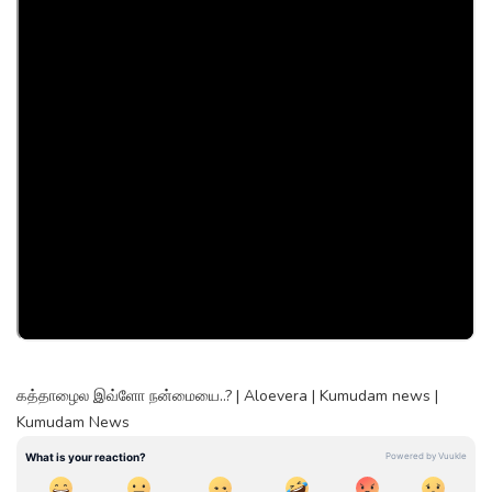
கத்தாழைல இவ்ளோ நன்மையை..? | Aloevera | Kumudam news |
Kumudam News