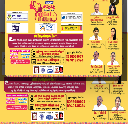
×
Home
வீடியோ ஸ்டோரி
கத்தாழைல இவ்ளோ நன்மையை..? | Aloevera | Kumudam ...