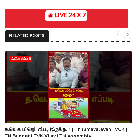
LIVE 24 X 7
RELATED POSTS
வீடியோ ஸ்டோரி
த.வெ.க பட்ஜெட் எப்படி இருக்கு..? | Thirumavalavan | VCK |
TN Budget | TVK Vijay | TN Assembly