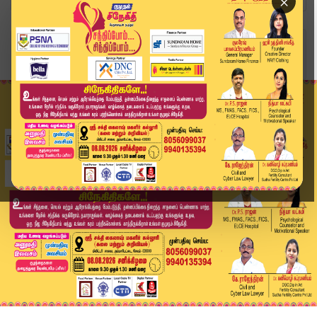
×
Home
வீடியோ ஸ்டோரி
ADMK meeting | அதிமுக நிறைவேற்றிய தீர்மானங்கள்....