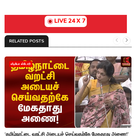
LIVE 24 X 7
RELATED POSTS
வீடியோ ஸ்டோரி
‘தமிழ்நாட்டை வறட்சி அடையச் செய்வதற்கே மேகதாது அணை!’