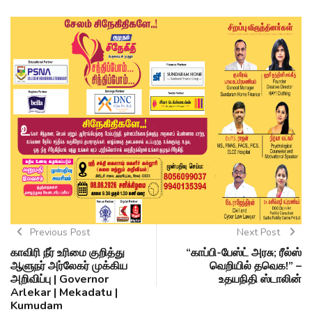
Previous Post
Next Post
காவிரி நீர் உரிமை குறித்து
“காப்பி-பேஸ்ட் அரசு; ரீல்ஸ்
ஆளுநர் அர்லேகர் முக்கிய
வெறியில் தவெக!” –
அறிவிப்பு | Governor
உதயநிதி ஸ்டாலின்
Arlekar | Mekadatu |
Kumudam