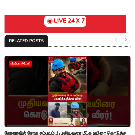
LIVE 24 X 7
RELATED POSTS
வீடியோ ஸ்டோரி
கேரளாவில் சோக சம்பவம்..! முதியவரை மீட்க உயிரை கொடுத்த